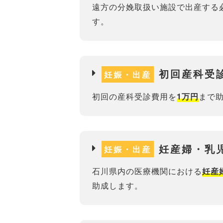
遠方の分娩取扱い施設で出産する
す。
初回産科受
妊娠・出産
初回の産科受診費用を
まで
1万円
妊産婦・乳
妊娠・出産
石川県内の医療機関における
妊産
助成します。