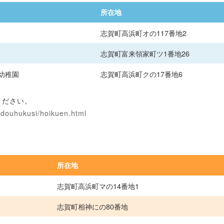
所在地
志賀町高浜町オの117番地2
志賀町富来領家町ツ1番地26
幼稚園
志賀町高浜町クの17番地6
ください。
zidouhukusi/hoikuen.html
所在地
志賀町高浜町マの14番地1
志賀町相神にの80番地