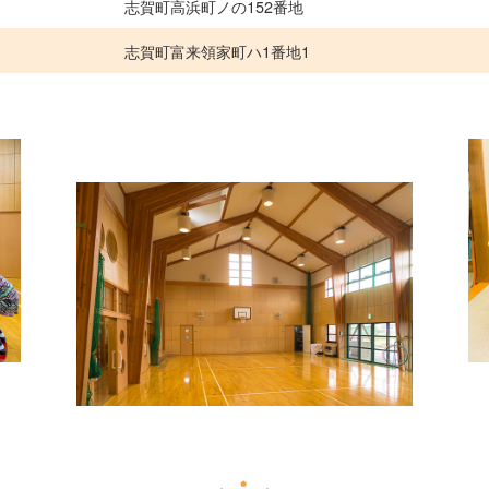
志賀町高浜町ノの152番地
志賀町富来領家町ハ1番地1